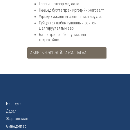
Газрын талаар мэдээлэл
Нөөцөд бүртгэгдсэн иргэдийн жагсаалт
Удирдах ажилтны сонгон шалгаруулалт
Гүйцэтгэх албан тушаалын сонгон
шалгаруулалтын зар
Батлагдсан албан тушаалын
тодорхойлолт
АВЛИГЫН ЭСРЭГ ҮЙЛ АЖИЛЛАГАА
Баянхутаг
Дадал
Жаргалтхаан
Өмнөдэлгэр