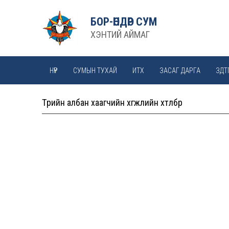
БОР-ӨНДӨР СУМ
ХЭНТИЙ АЙМАГ
НҮҮР
СУМЫН ТУХАЙ
ИТХ
ЗАСАГ ДАРГА
ЗДТ
Төрийн албан хаагчийн хөгжлийн хөтөлбөр