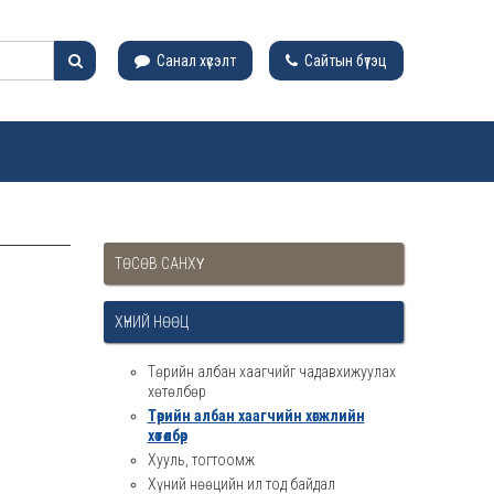
Санал хүсэлт
Сайтын бүтэц
ТӨСӨВ САНХҮҮ
ХҮНИЙ НӨӨЦ
Төрийн албан хаагчийг чадавхижуулах
хөтөлбөр
Төрийн албан хаагчийн хөгжлийн
хөтөлбөр
Хууль, тогтоомж
Хүний нөөцийн ил тод байдал