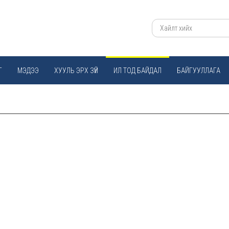
Г
МЭДЭЭ
ХУУЛЬ ЭРХ ЗҮЙ
ИЛ ТОД БАЙДАЛ
БАЙГУУЛЛАГА