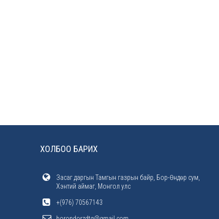
ХОЛБОО БАРИХ
Засаг даргын Тамгын газрын байр, Бор-Өндөр сум,
Хэнтий аймаг, Монгол улс
+(976) 70567143
borondorzdtg@gmail.com