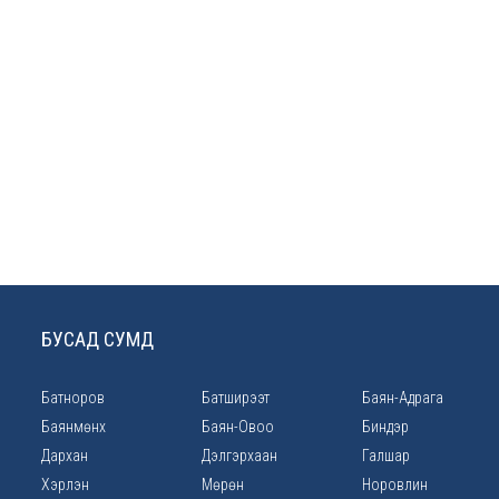
БУСАД СУМД
Батноров
Батширээт
Баян-Адрага
Баянмөнх
Баян-Овоо
Биндэр
Дархан
Дэлгэрхаан
Галшар
Хэрлэн
Мөрөн
Норовлин