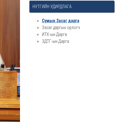
НУТГИЙН УДИРДЛАГА
Сумын Засаг дарга
Засаг даргын орлогч
ИТХ-ын Дарга
ЗДТГ-ын Дарга