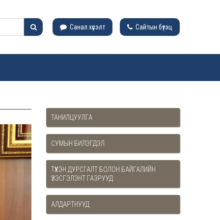
Санал хүсэлт
Сайтын бүтэц
ТАНИЛЦУУЛГА
СУМЫН БИЛЭГДЭЛ
ТҮҮХЭН ДУРСГАЛТ БОЛОН БАЙГАЛИЙН
ҮЗЭСГЭЛЭНТ ГАЗРУУД
АЛДАРТНУУД