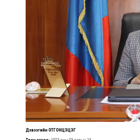
Дэвээгийн ОТГОНЦЭЦЭГ
Төрсөн огноо:
1973 оны 03 сарын 14