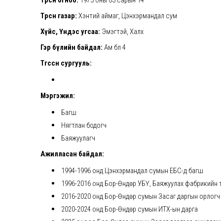
Төрсөн газар:
Хэнтий аймаг,
Цэнхэрмандал сум
Хүйс, Үндэс угсаа:
Эмэгтэй, Халх
Гэр бүлийн байдал:
Ам бүл 4
Төгссөн сургууль:
Мэргэжил:
Багш
Нягтлан бодогч
Баяжуулагч
Ажилласан байдал:
1994-1996 онд Цэнхэрмандал сумын ЕБС-д багш
1996-2016 онд Бор-Өндөр УБҮ, Баяжуулах фабрикийн 
2016-2020 онд Бор-Өндөр сумын Засаг даргын орлогч
2020-2024 онд Бор-Өндөр сумын ИТХ-ын дарга