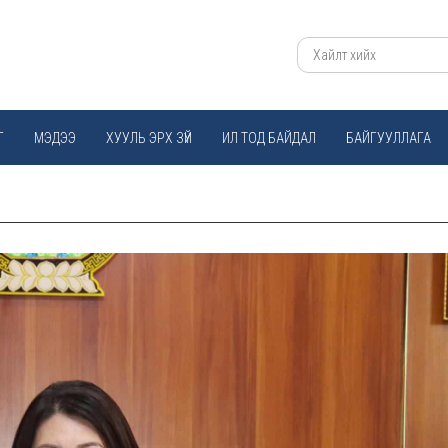
Г
МЭДЭЭ
ХУУЛЬ ЭРХ ЗҮЙ
ИЛ ТОД БАЙДАЛ
БАЙГУУЛЛАГА