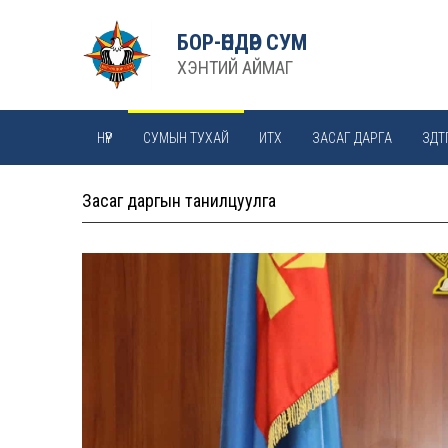
БОР-ӨНДӨР СУМ
ХЭНТИЙ АЙМАГ
НҮҮР
СУМЫН ТУХАЙ
ИТХ
ЗАСАГ ДАРГА
ЗДТ
Засаг даргын танилцуулга