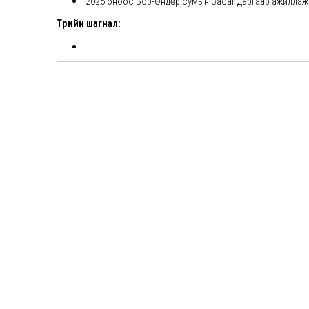
2025 оноос Бор-Өндөр сумын Засаг даргаар ажиллаж
Төрийн шагнал: