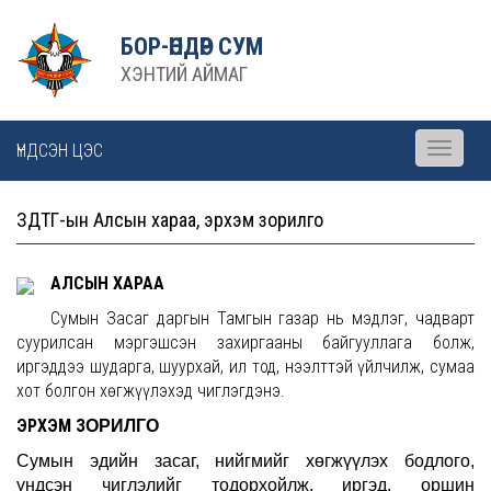
БОР-ӨНДӨР СУМ
ХЭНТИЙ АЙМАГ
ҮНДСЭН ЦЭС
Toggle
navigati
ЗДТГ-ын Алсын хараа, эрхэм зорилго
АЛСЫН ХАРАА
Сумын Засаг даргын Тамгын газар нь мэдлэг, чадварт
суурилсан мэргэшсэн захиргааны байгууллага болж,
иргэддээ шударга, шуурхай, ил тод, нээлттэй үйлчилж, сумаа
хот болгон хөгжүүлэхэд чиглэгдэнэ.
ЭРХЭМ З
ОРИЛГО
Сумын эдийн засаг, нийгмийг хөгжүүлэх бодлого,
үндсэн чиглэлийг тодорхойлж, иргэд, оршин