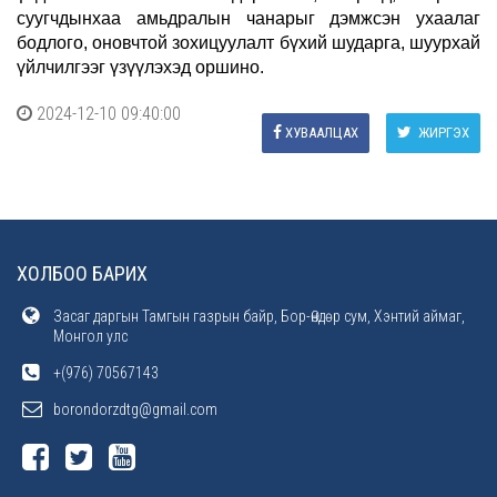
суугчдынхаа амьдралын чанарыг дэмжсэн ухаалаг
бодлого, оновчтой зохицуулалт бүхий шударга, шуурхай
үйлчилгээг үзүүлэхэд оршино.
2024-12-10 09:40:00
ХУВААЛЦАХ
ЖИРГЭХ
ХОЛБОО БАРИХ
Засаг даргын Тамгын газрын байр, Бор-Өндөр сум, Хэнтий аймаг,
Монгол улс
+(976) 70567143
borondorzdtg@gmail.com