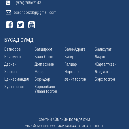
+(976) 70567143
borondorzdtg@gmail.com
БУСАД СУМД
Батноров
Батширээт
Баян-Адрага
Баянхутаг
Баянмөнх
Баян-Овоо
Биндэр
Дадал
Дархан
Дэлгэрхаан
Галшар
Жаргалтхаан
Хэрлэн
Мөрөн
Норовлин
Өмнөдэлгэр
Цэнхэрмандал
Бор-Өндөр
Өлзийт тосгон
Бэрх тосгон
Хурх тосгон
Хэрлэнбаян-
Улаан тосгон
ХЭНТИЙ АЙМГИЙН БОР-ӨНДӨР СУМ
2026 © БҮХ ЭРХ ХУУЛИАР ХАМГААЛАГДСАН БОЛНО.