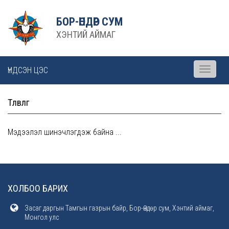
БОР-ӨНДӨР СУМ
ХЭНТИЙ АЙМАГ
ҮНДСЭН ЦЭС
Toggle
navigati
Төлөвлөгөө
Мэдээлэл шинэчлэгдэж байна ...
ХОЛБОО БАРИХ
Засаг даргын Тамгын газрын байр, Бор-Өндөр сум, Хэнтий аймаг,
Монгол улс