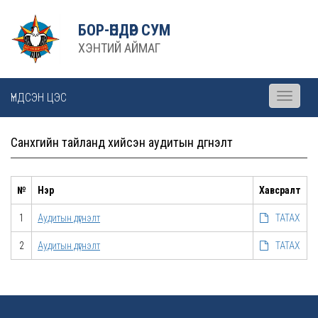
БОР-ӨНДӨР СУМ
ХЭНТИЙ АЙМАГ
ҮНДСЭН ЦЭС
Toggle
navigati
Санхүүгийн тайланд хийсэн аудитын дүгнэлт
№
Нэр
Хавсралт
1
Аудитын дүгнэлт
ТАТАХ
2
Аудитын дүгнэлт
ТАТАХ