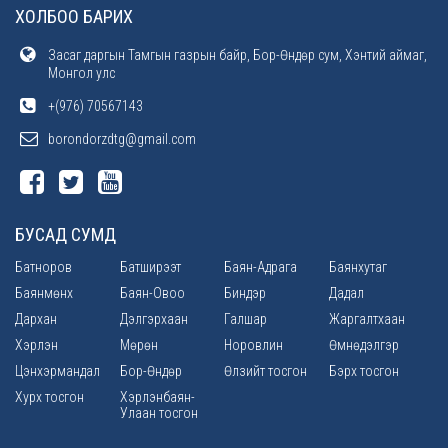
ХОЛБОО БАРИХ
Засаг даргын Тамгын газрын байр, Бор-Өндөр сум, Хэнтий аймаг,
Монгол улс
+(976) 70567143
borondorzdtg@gmail.com
БУСАД СУМД
Батноров
Батширээт
Баян-Адрага
Баянхутаг
Баянмөнх
Баян-Овоо
Биндэр
Дадал
Дархан
Дэлгэрхаан
Галшар
Жаргалтхаан
Хэрлэн
Мөрөн
Норовлин
Өмнөдэлгэр
Цэнхэрмандал
Бор-Өндөр
Өлзийт тосгон
Бэрх тосгон
Хурх тосгон
Хэрлэнбаян-
Улаан тосгон