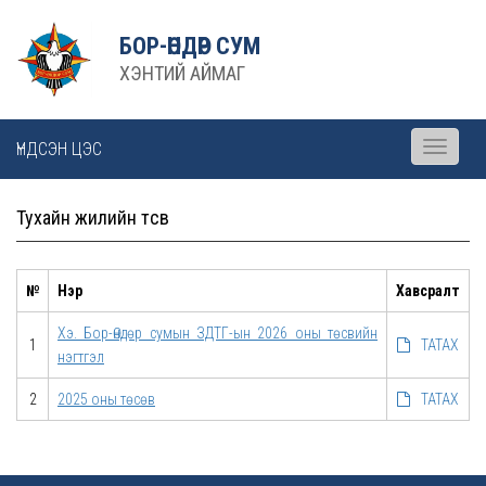
БОР-ӨНДӨР СУМ
ХЭНТИЙ АЙМАГ
ҮНДСЭН ЦЭС
Toggle
navigati
Тухайн жилийн төсөв
№
Нэр
Хавсралт
Хэ. Бор-Өндөр сумын ЗДТГ-ын 2026 оны төсвийн
1
ТАТАХ
нэгтгэл
2
2025 оны төсөв
ТАТАХ