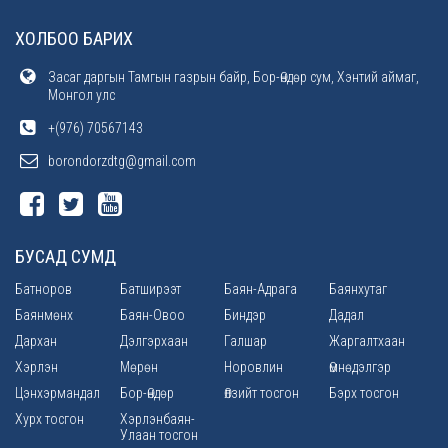
ХОЛБОО БАРИХ
Засаг даргын Тамгын газрын байр, Бор-Өндөр сум, Хэнтий аймаг,
Монгол улс
+(976) 70567143
borondorzdtg@gmail.com
БУСАД СУМД
Батноров
Батширээт
Баян-Адрага
Баянхутаг
Баянмөнх
Баян-Овоо
Биндэр
Дадал
Дархан
Дэлгэрхаан
Галшар
Жаргалтхаан
Хэрлэн
Мөрөн
Норовлин
Өмнөдэлгэр
Цэнхэрмандал
Бор-Өндөр
Өлзийт тосгон
Бэрх тосгон
Хурх тосгон
Хэрлэнбаян-
Улаан тосгон